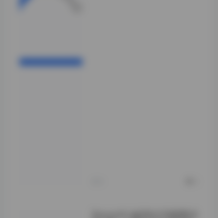
压住了高光溢出。
到了中后期，风格
逐渐向户外自然
光、甚至胶片模拟
质感倾斜。能感觉
到摄影师在尝试跳
出“精修流水线”
的舒适区，开始在
构图留白、色彩分
级上下功夫。有几
组在旧厂房、废弃
铁轨、甚至城市边
缘的野草丛中拍摄
的组图，那种粗粝
感与模特清冷气质
的反差张力，拿来
做氛围参考图或者
练习调色都是上乘
素材。
昨天
0
Seoyool(서율)美女写真图集合