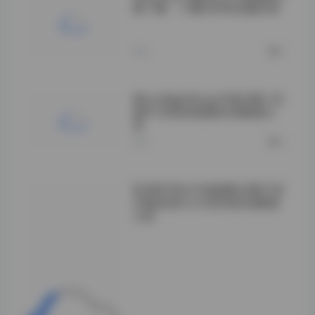
集下载 – 10套34GB完整资源
">
昨天
0
MoonNightSnap写真合集133
套81GB高清图集资源整理分
享
昨天
0
BUNNY美女写真图集合集打包
29套高清大片38GB资源整理
分享
这个系列早期在论
坛里流传时，大多
是单套零散发布，
想凑齐全套得靠缘
分。后来有大佬做