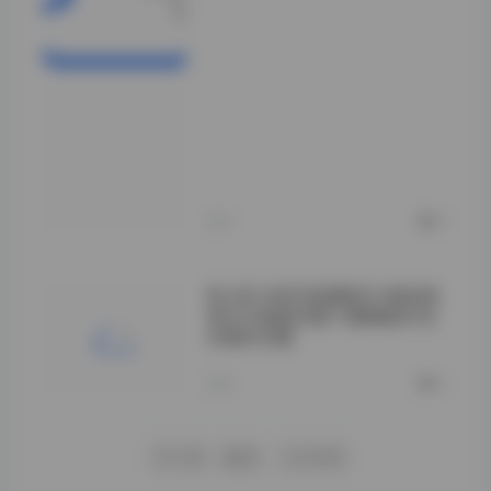
了整合打包，才算
让这批资源有了相
对完整的流通形
态。现在回头看，
这29套里既有早
期棚拍的标准灯光
布局，也有后期尝
试户外自然光、甚
至一些实验性质的
主题企划，跨度拉
得挺长。
昨天
0
BLUECAKE蓝蛋糕201套高清
美女写真图合集下载|精选写生
风格作品集
">
昨天
0
下一页
尾页
1/1419