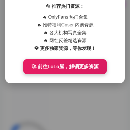
📂 推荐热门资源：
生物老师闵儿资源合集下载—
143V 127GB高清写真与COS
🔥 OnlyFans 热门合集
作品全收录
🔥 推特福利Coser 内购资源
-">
🔥 各大机构写真全集
1小时前
0
🔥 网红反差精选资源
💎 更多独家资源，等你发现！
DJAWAPhoto写真合集资源整
理 381套高清图集 502GB大
容量打包收藏
🚀 前往LoLo屋，解锁更多资源
翻开这381套作品
的目录清单，跨度
拉得很长。早期的
套图能看出明显的
棚拍痕迹，布光走
的是标准商业人像
路数，主打一个干
净、通透，肤质修
饰得很到位，保留
了皮肤纹理的同时