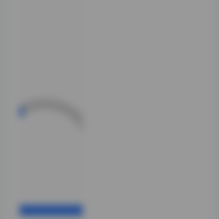
15期作品中，“一
色雨”运用了大量
雨滴、水汽与雨帘
作为场景载体。值
得注意的是，他并
非简单地将雨景作
为背景，而是通过
雨滴在皮肤、衣物
与玻璃表面的折射
与反射，创造出层
次丰富的光影效
果。这种处理方式
既呼应了“艺术写
真”这一定位，又
让观者仿佛置身于
电影般的细腻雨
夜。
在几组人物剪影作
品中，“一色雨”
特别擅长利用雨声
与雨势的变化，制
造出从忧郁到宁静