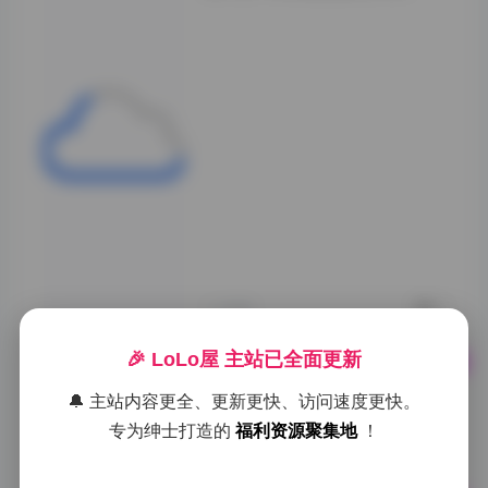
在视觉语言上，这
位摄影师巧妙地运
用了金属质感与柔
和肉体的对比，通
过"铁手"的意象设
计，赋予作品以科
技感与原始力量的
双重诠释。每一张
高清图片都在
23GB的大容量中
获得完美呈现，细
节处理堪称典范。
">
1小时前
0
🎉 LoLo屋 主站已全面更新
Tgril 推女郎 TuiGirl 美女写真
🔔 主站内容更全、更新更快、访问速度更快。
图集86套合集，25GB大文件
下载
专为绅士打造的
福利资源聚集地
！
1小时前
0