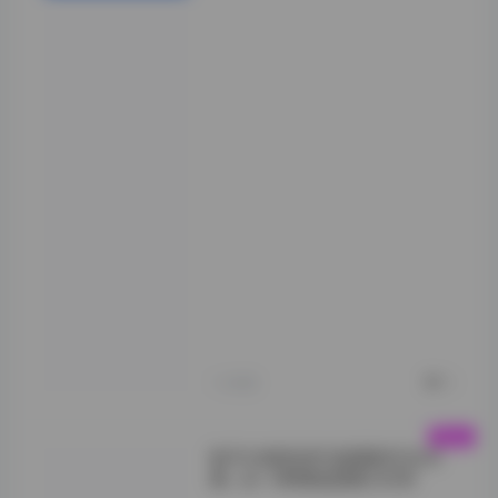
的情绪梯度。其中
一组以雨滴在镜面
上弹溅为主，人物
被雨水模糊化的处
理，旁观者很容易
产生“雨中少女的
剪影”这一联想
——既保留了现实
中人物的轮廓，又
通过雨幕的天然滤
镜，营造出一种超
现实的浪漫氛围。
这类构图不仅延续
了其“雨艺术写
真”系列的基调，
更通过动态雨滴捕
捉，赋予静态画面
轻盈的生命力。
1小时前
0
铁手叫兽高清写真摄影作品合
集：全11期精选图集23GB