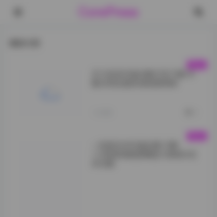
CorePress
最新文章
叉子宝宝写真合集打包下载19
套2GB全套资源免费获取
">
1小时前
0
一色雨艺术写真全集15期
11GB高清套图精选大胃复合艺
术合集
从标题即可看出，
这套写真的核心素
材围绕“雨”这一
自然元素展开。在