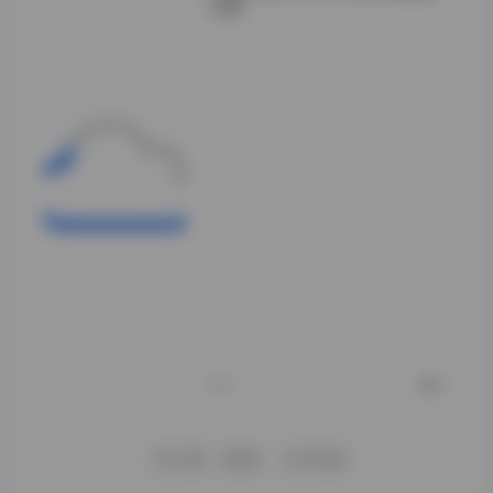
分享
这个系列早期在论
坛里流传时，大多
是单套零散发布，
想凑齐全套得靠缘
分。后来有大佬做
了整合打包，才算
让这批资源有了相
对完整的流通形
态。现在回头看，
这29套里既有早
期棚拍的标准灯光
布局，也有后期尝
试户外自然光、甚
至一些实验性质的
主题企划，跨度拉
得挺长。
昨天
0
下一页
尾页
1/1419