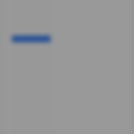
电影般的细腻雨
夜。
在几组人物剪影作
品中，“一色雨”
特别擅长利用雨声
与雨势的变化，制
造出从忧郁到宁静
的情绪梯度。其中
一组以雨滴在镜面
上弹溅为主，人物
被雨水模糊化的处
理，旁观者很容易
产生“雨中少女的
剪影”这一联想
——既保留了现实
中人物的轮廓，又
通过雨幕的天然滤
镜，营造出一种超
现实的浪漫氛围。
这类构图不仅延续
了其“雨艺术写
真”系列的基调，