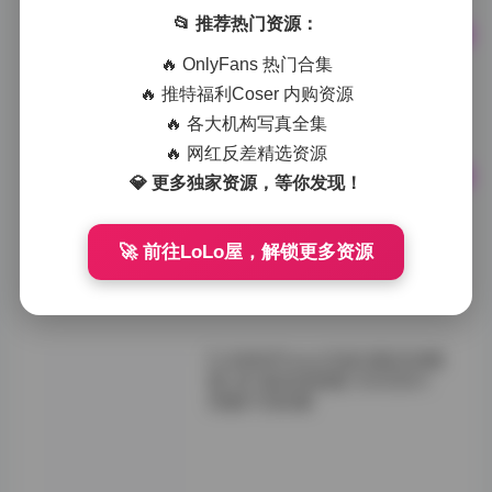
📂 推荐热门资源：
Tgril 推女郎 TuiGirl 美女写真
🔥 OnlyFans 热门合集
图集86套合集，25GB大文件
🔥 推特福利Coser 内购资源
下载
🔥 各大机构写真全集
1小时前
0
🔥 网红反差精选资源
💎 更多独家资源，等你发现！
生物老师闵儿资源合集下载—
143V 127GB高清写真与COS
作品全收录
🚀 前往LoLo屋，解锁更多资源
-">
1小时前
0
DJAWAPhoto写真合集资源整
理 381套高清图集 502GB大
容量打包收藏
翻开这381套作品
的目录清单，跨度
拉得很长。早期的