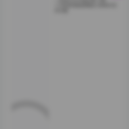
11GB高清套图精选大胃复合艺
术合集
从标题即可看出，
这套写真的核心素
材围绕“雨”这一
自然元素展开。在
15期作品中，“一
色雨”运用了大量
雨滴、水汽与雨帘
作为场景载体。值
得注意的是，他并
非简单地将雨景作
为背景，而是通过
雨滴在皮肤、衣物
与玻璃表面的折射
与反射，创造出层
次丰富的光影效
果。这种处理方式
既呼应了“艺术写
真”这一定位，又
让观者仿佛置身于