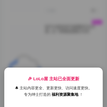
更通过动态雨滴捕
捉，赋予静态画面
轻盈的生命力。
1小时前
0
铁手叫兽高清写真摄影作品合
集：全11期精选图集23GB
在视觉语言上，这
位摄影师巧妙地运
用了金属质感与柔
和肉体的对比，通
过"铁手"的意象设
计，赋予作品以科
技感与原始力量的
🎉 LoLo屋 主站已全面更新
双重诠释。每一张
高清图片都在
🔔 主站内容更全、更新更快、访问速度更快。
23GB的大容量中
获得完美呈现，细
专为绅士打造的
福利资源聚集地
！
节处理堪称典范。
">
1小时前
0