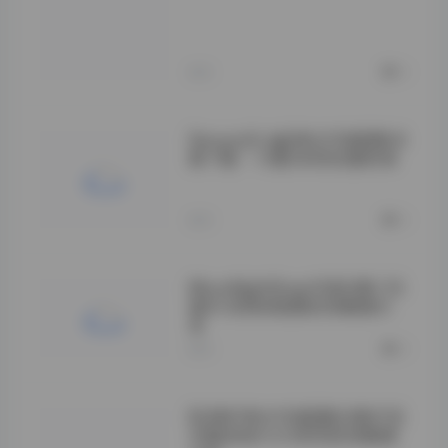
的反差张力，拿来
做氛围参考图或者
练习调色都是上乘
素材。
昨天
0
Seoyool(서율)美女写真图集合
集下载 – 10套34GB完整资源
">
昨天
0
MoonNightSnap写真合集133
套81GB高清图集资源整理分
享
昨天
0
BUNNY美女写真图集合集打包
29套高清大片38GB资源整理