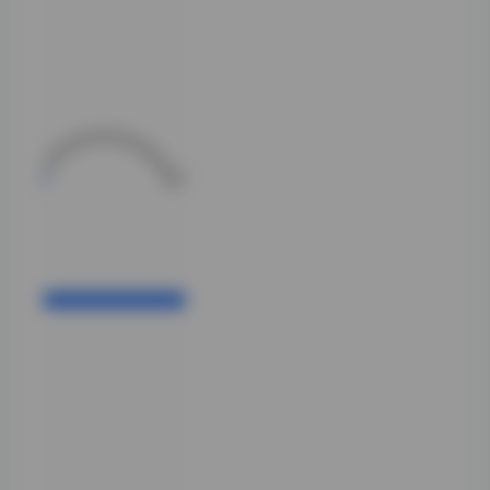
套图能看出明显的
棚拍痕迹，布光走
的是标准商业人像
路数，主打一个干
净、通透，肤质修
饰得很到位，保留
了皮肤纹理的同时
压住了高光溢出。
到了中后期，风格
逐渐向户外自然
光、甚至胶片模拟
质感倾斜。能感觉
到摄影师在尝试跳
出“精修流水线”
的舒适区，开始在
构图留白、色彩分
级上下功夫。有几
组在旧厂房、废弃
铁轨、甚至城市边
缘的野草丛中拍摄
的组图，那种粗粝
感与模特清冷气质